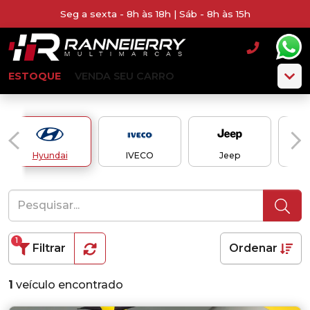
Seg a sexta - 8h às 18h | Sáb - 8h às 15h
ESTOQUE
VENDA SEU CARRO
Hyundai
IVECO
Jeep
1
Filtrar
Ordenar
1
veículo encontrado