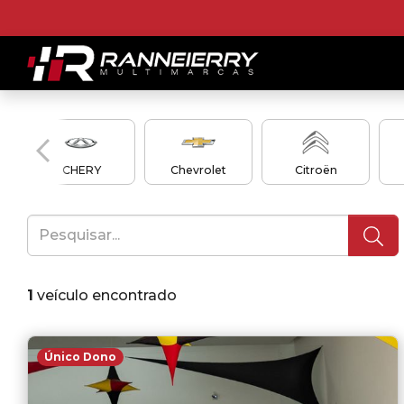
CHERY
Chevrolet
Citroën
1
veículo encontrado
Único Dono